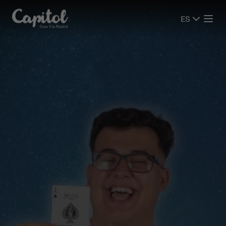
ES
ES
ESPECTÁCULOS
ESPECTÁCULOS
CINE
CINE
PLANIFICA LA VISITA
PLANIFICA LA VISITA
SALAS
SALAS
EVENTOS
EVENTOS
PANTALLAS PUBLICITARIAS